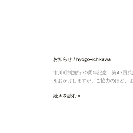
制
施
行
７
０
周
交通規制のお知ら
交
年
通
記
お知らせ
/
hyogo-ichikawa
規
念
制
市川町制施行70周年記念 第47回
兵
の
をおかけしますが、ご協力のほど、よ
庫
お
市
知
続きを読む »
川
ら
マ
せ
ラ
と
ソ
お
ン