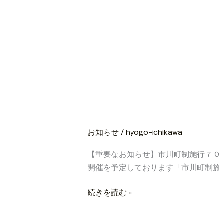
大
会
を
開
催
い
た
【重要なお知らせ】
【重
し
要
ま
会当日の実施可否
な
す。
お
お知らせ
/
hyogo-ichikawa
知
【重要なお知らせ】市川町制施行７０
ら
開催を予定しております「市川町制施
せ】
市
続きを読む »
川
町