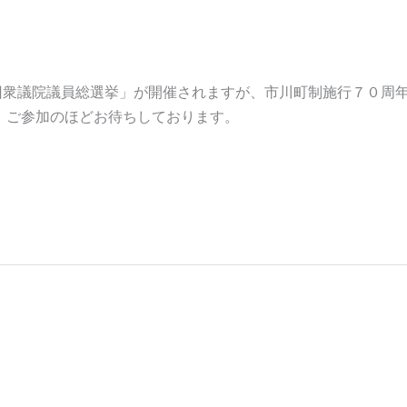
員総選挙開催に伴う大会の開催に
回衆議院議員総選挙」が開催されますが、市川町制施行７０周
 ご参加のほどお待ちしております。
間を延長いたします。