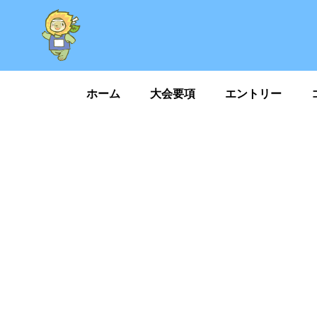
内
容
を
ス
キ
ホーム
大会要項
エントリー
ッ
プ
お知らせ