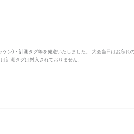
ッケン)・計測タグ等を発送いた
ッケン)・計測タグ等を発送いたしました。 大会当日はお忘れ
まは計測タグは封入されておりません。