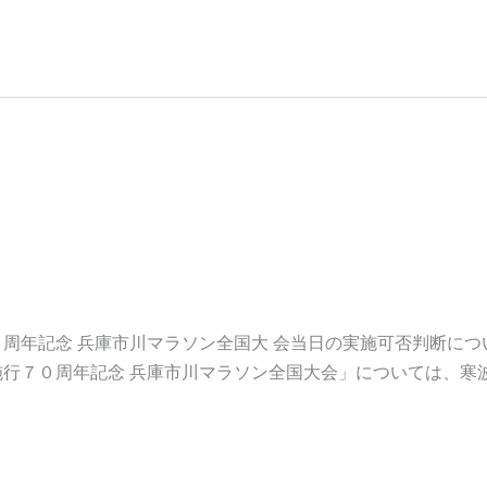
市川町制施行７０周年記念 兵庫
判断について
周年記念 兵庫市川マラソン全国大 会当日の実施可否判断につ
行７０周年記念 兵庫市川マラソン全国大会」については、寒