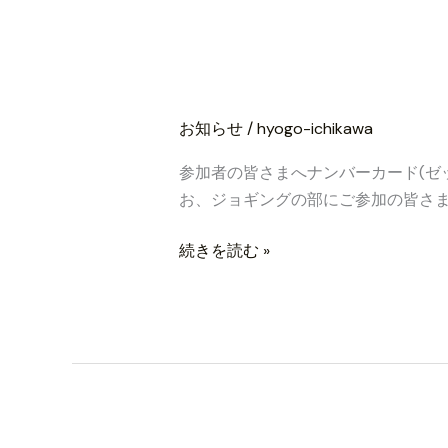
願
全
い
国
大
ナンバーカード(ゼ
ナ
会
ン
お知らせ
/
hyogo-ichikawa
当
バ
日
ー
参加者の皆さまへナンバーカード(ゼ
の
カ
お、ジョギングの部にご参加の皆さ
実
ー
施
ド
続きを読む »
可
(ゼ
否
ッ
判
ケ
断
ン)・
に
計
つ
測
い
タ