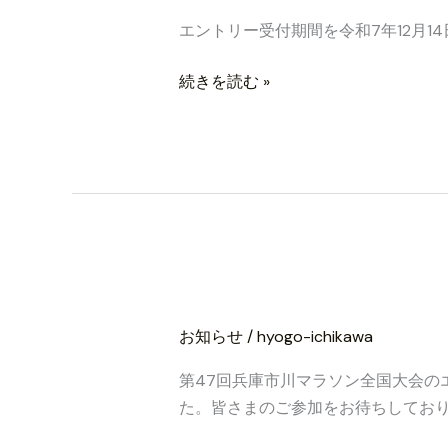
リ
大
エントリー受付期間を令和7年12月
ー
会
受
の
続きを読む »
付
開
期
催
間
に
を
つ
延
い
長
て
い
第47回兵庫市川全
第
た
47
し
お知らせ
/
hyogo-ichikawa
回
ま
兵
す。
第47回兵庫市川マラソン全国大会の
庫
た。皆さまのご参加をお待ちしており
市