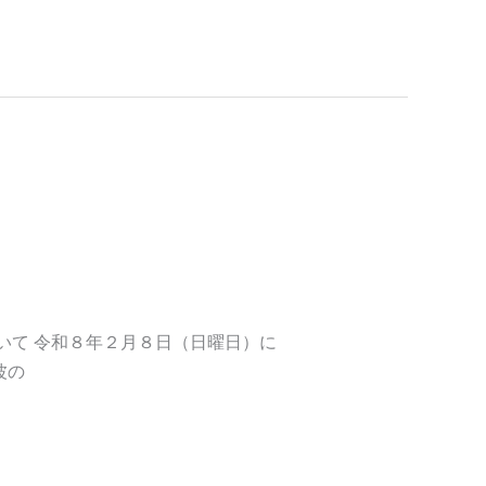
市川マラソン全国大
いて 令和８年２月８日（日曜日）に
波の