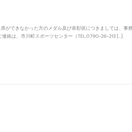
た方のメダル及び表彰状の保管に
出席ができなかった方のメダル及び表彰状につきましては、事
は、市川町スポーツセンター（TEL:0790-26-213 […]
了しました。