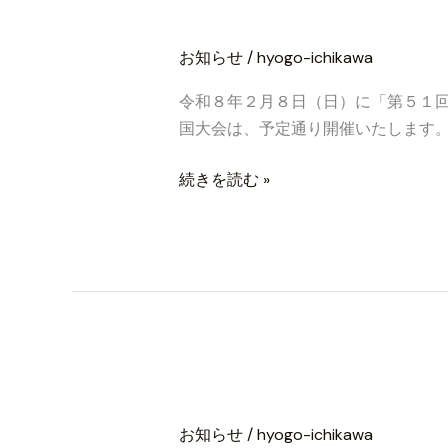
て
第５１回衆議院議
第
グ
５
等
お知らせ
/
hyogo-ichikawa
１
を
回
発
令和８年２月８日（日）に「第５１
衆
送
国大会は、予定通り開催いたします。
議
い
院
た
続きを読む »
議
し
員
ま
総
し
選
た。
挙
開
催
エントリー受付期
エ
に
ン
伴
お知らせ
/
hyogo-ichikawa
ト
う