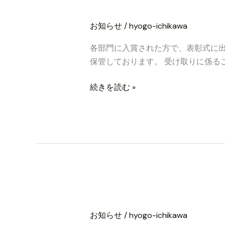
各部門に入賞され
各
部
お知らせ
/
hyogo-ichikawa
門
に
各部門に入賞された方で、表彰式に
入
保管しております。 受け取りに係るご連絡
賞
さ
続きを読む »
れ
た
方
の
メ
ダ
ル
今年度の大会は終
今
及
年
び
お知らせ
/
hyogo-ichikawa
度
表