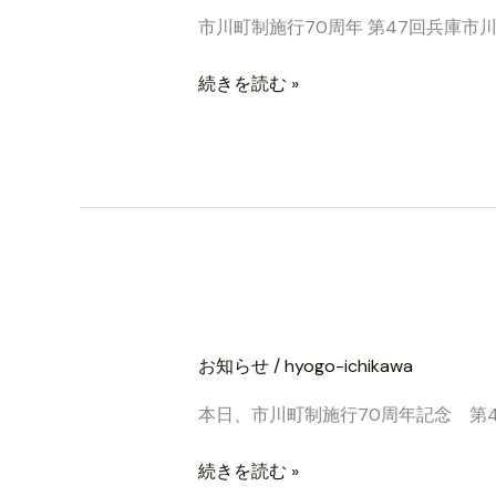
の
彰
市川町制施行70周年 第47回兵庫
大
状
会
の
続きを読む »
は
保
終
管
了
に
し
つ
ま
い
し
て
た。
本日、予定通り大
本
日、
お知らせ
/
hyogo-ichikawa
予
定
本日、市川町制施行70周年記念 第
通
り
続きを読む »