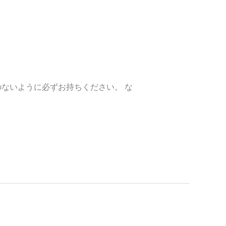
しました。
のないように必ずお持ちください。 な