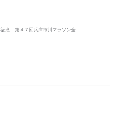
ついて
年記念 第４７回兵庫市川マラソン全